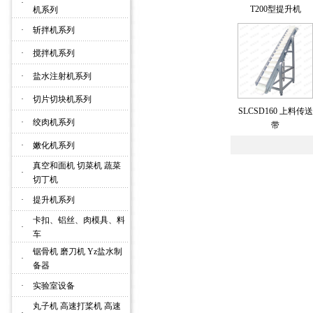
·
T200型提升机
机系列
·
斩拌机系列
·
搅拌机系列
·
盐水注射机系列
·
切片切块机系列
SLCSD160 上料传送
·
绞肉机系列
带
·
嫩化机系列
真空和面机 切菜机 蔬菜
·
切丁机
·
提升机系列
卡扣、铝丝、肉模具、料
·
车
锯骨机 磨刀机 Yz盐水制
·
备器
·
实验室设备
丸子机 高速打桨机 高速