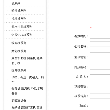
·
机系列
·
斩拌机系列
·
搅拌机系列
·
盐水注射机系列
*
·
切片切块机系列
有效时间：
·
绞肉机系列
公司名称：
·
嫩化机系列
通讯地址：
真空和面机 切菜机 蔬菜
·
切丁机
邮政编码
：
·
提升机系列
联 系 人：
卡扣、铝丝、肉模具、料
·
车
联络电话：
锯骨机 磨刀机 Yz盐水制
·
备器
联系传真：
·
实验室设备
Email
：
丸子机 高速打桨机 高速