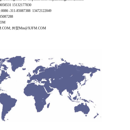
68058531 15132177830
086 -311-85087388 13472122049
85087288
COM
M.COM; 外贸Min@XJFM.COM