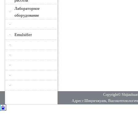
рассола
Лабораторное
·
оборудование
·
·
Emulsifier
·
·
·
·
·
Copyright© Shijiazhua
Адрес:г.Шицзячжуань, Высокотехнологич