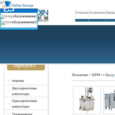
Положение：
XJFM
>>
Проду
·
шприцы
Двухскрепочные
·
клипсаторы
Односкрепочные
·
клипсаторы
·
Термокамеры