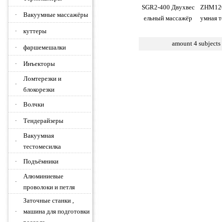
SGR2-400 Двухвес
ZHM120
·
Вакуумные массажёры
ельный массажёр
умная т
·
куттеры
amount
4
subjects
·
фаршемешалки
·
Инъекторы
Ломтерезки и
·
блокорезки
·
Волчки
·
Тендерайзеры
Вакуумная
·
тестомесилка
·
Подъёмники
Алюминиевые
·
проволоки и петля
Заточные станки ,
·
машина для подготовки