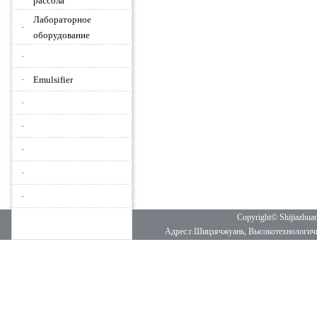
рассола
Лабораторное
·
оборудование
·
·
Emulsifier
·
·
·
·
·
Copyright© Shijiazhua
Адрес:г.Шицзячжуань, Высокотехнологич