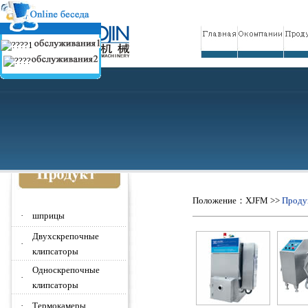
Положение：
XJFM
>>
Проду
·
шприцы
Двухскрепочные
·
клипсаторы
Односкрепочные
·
клипсаторы
·
Термокамеры