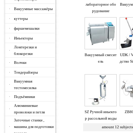
лабораторное обо
Вакуум
·
Вакуумные массажёры
рудование
·
куттеры
·
фаршемешалки
·
Инъекторы
Ломтерезки и
·
блокорезки
Вакуумный смесит
UDK / 
ель
дство S
·
Волчки
·
Тендерайзеры
Вакуумная
·
тестомесилка
·
Подъёмники
Алюминиевые
·
SZ Ручной иньекто
ZB80
проволоки и петля
р рассольной воды
Заточные станки ,
·
машина для подготовки
amount
12
subject