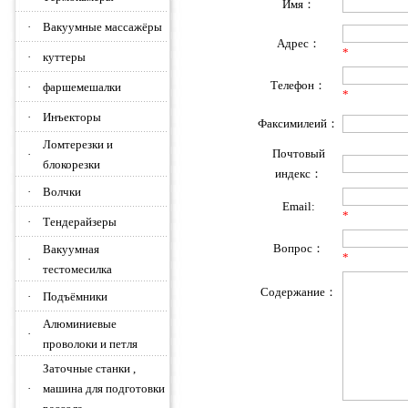
Имя：
·
Вакуумные массажёры
Адрес：
*
·
куттеры
Телефон：
·
фаршемешалки
*
·
Инъекторы
Факсимилеий：
Ломтерезки и
Почтовый
·
блокорезки
индекс：
·
Волчки
Email:
*
·
Тендерайзеры
Вопрос：
Вакуумная
*
·
тестомесилка
Содержание：
·
Подъёмники
Алюминиевые
·
проволоки и петля
Заточные станки ,
·
машина для подготовки