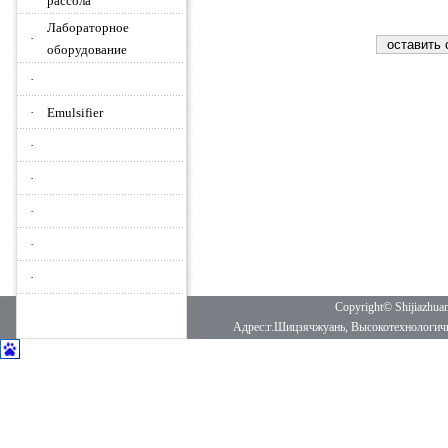
рассола
Лабораторное
·
оборудование
·
·
Emulsifier
·
·
·
·
·
Copyright© Shijiazhua
Адрес:г.Шицзячжуань, Высокотехнологич