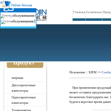
Положение：
XJFM
>>
Сообщ
·
шприцы
Двухскрепочные
При применении продукций 
·
клипсаторы
может оставить предложения 
бесконечно благодарить вас.
Односкрепочные
·
будем в короткое время дават
клипсаторы
·
Термокамеры